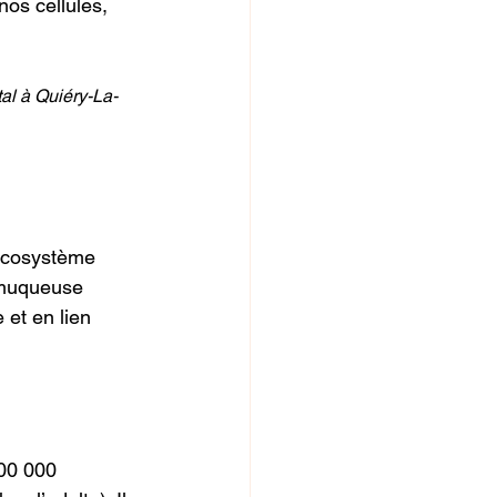
nos cellules, 
al à Quiéry-La-
’écosystème
a muqueuse
 et en lien
100 000