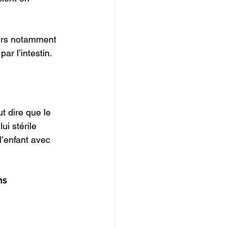
urs notamment
ar l’intestin.
t dire que le
ui stérile
l’enfant avec
ns