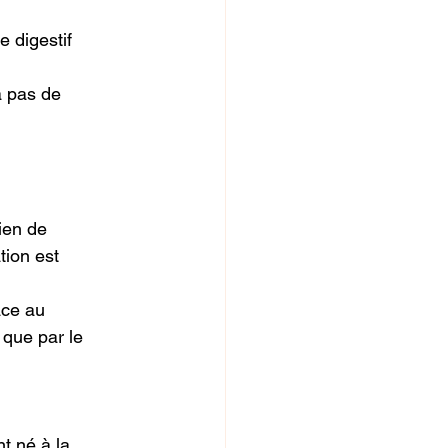
e digestif
a pas de
ien de
tion est
âce au
 que par le
t né à la