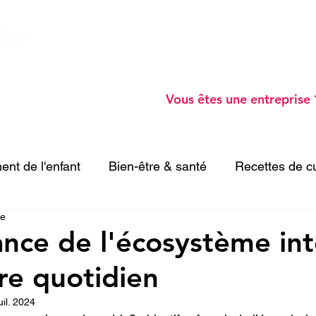
Ateliers Parents -
Blog -
Webinaires gratu
Annuaire de professionnels -
A prop
o
Vous êtes une entreprise 
nt de l'enfant
Bien-être & santé
Recettes de c
re
vités enfant
ance de l'écosystème int
re quotidien
uil. 2024