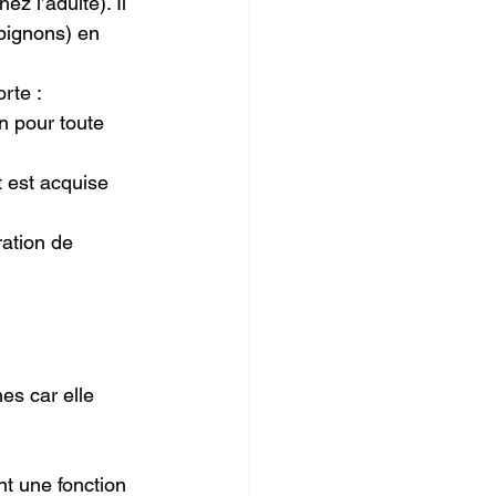
z l’adulte). Il
mpignons) en
rte :
n pour toute 
t est acquise 
ation de 
es car elle
t une fonction