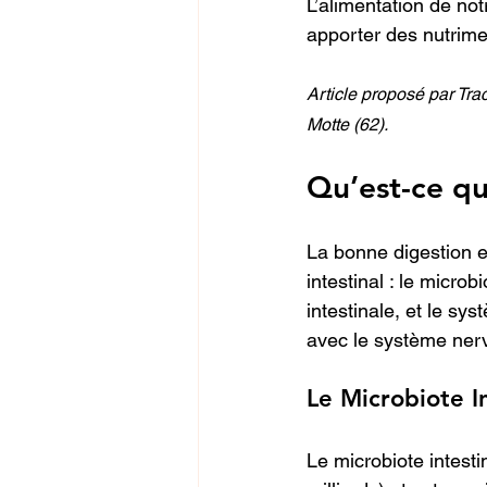
L’alimentation de not
apporter des nutrime
Article proposé par Tr
Motte (62).
Qu’est-ce qu
La bonne digestion e
intestinal : le micro
intestinale, et le sy
avec le système nerv
Le Microbiote In
Le microbiote intest