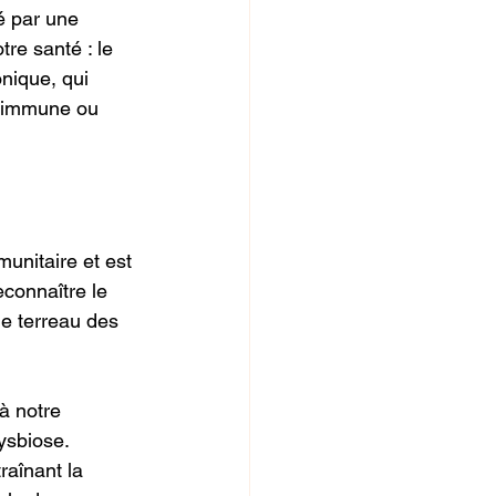
é par une
re santé : le
nique, qui
to-immune ou
unitaire et est
econnaître le
le terreau des
 à notre
ysbiose.
raînant la