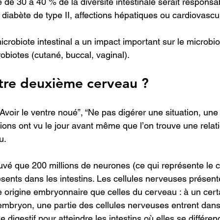
 de 30 à 40 % de la diversité intestinale serait responsa
diabète de type II, affections hépatiques ou cardiovascul
crobiote intestinal a un impact important sur le microbi
robiotes (cutané, buccal, vaginal).
notre deuxième cerveau ?
 “Avoir le ventre noué”, “Ne pas digérer une situation, une
ns ont vu le jour avant même que l’on trouve une relati
u.
rouvé que 200 millions de neurones (ce qui représente le 
ésents dans les intestins. Les cellules nerveuses présen
e origine embryonnaire que celles du cerveau : à un cert
mbryon, une partie des cellules nerveuses entrent dans
 digestif pour atteindre les intestins où elles se différen