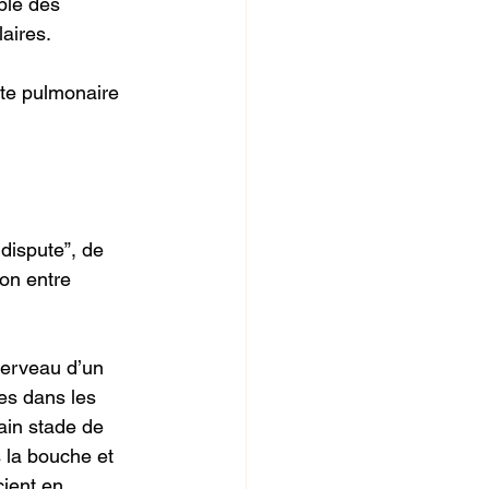
ble des
aires.
ote pulmonaire
 dispute”, de
on entre
cerveau d’un
tes dans les
ain stade de
 la bouche et
cient en