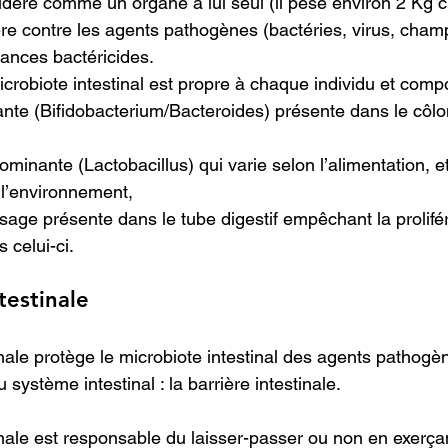
sidéré comme un organe à lui seul (il pèse environ 2 Kg che
ière contre les agents pathogènes (bactéries, virus, cha
ances bactéricides.
crobiote intestinal est propre à chaque individu et compo
nte (Bifidobacterium/Bacteroides) présente dans le côlo
ominante (Lactobacillus) qui varie selon l’alimentation, e
 l’environnement,
sage présente dans le tube digestif empêchant la prolifér
 celui-ci.
testinale
ale protège le microbiote intestinal des agents pathogèn
 système intestinal : la barrière intestinale.
ale est responsable du laisser-passer ou non en exerçan