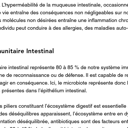
s. L’hyperméabilité de la muqueuse intestinale, occasionn
vie entraîne des conséquences non négligeables sur not
 molécules non désirées entraîne une inflammation chro
’individu peut conduire à des allergies, des maladies au
nitaire Intestinal
re intestinal représente 80 à 85 % de notre système imm
me de reconnaissance ou de défense. Il est capable de r
d’agir en conséquence. Ici, le microbiote représente donc 
 présentes dans l’épithélium intestinal.
 piliers constituant l’écosystème digestif est essentielle
es déséquilibres apparaissent, l’écosystème entre en d
entation déséquilibrée, antibiotiques sont des facteurs ent