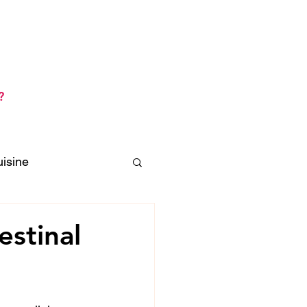
its
Se connecter / S'inscrire
s
?
uisine
estinal