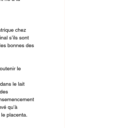
strique chez
nal s’ils sont
t les bonnes des
outenir le
dans le lait
 des
l’ensemencement
uvé qu’à
 le placenta.