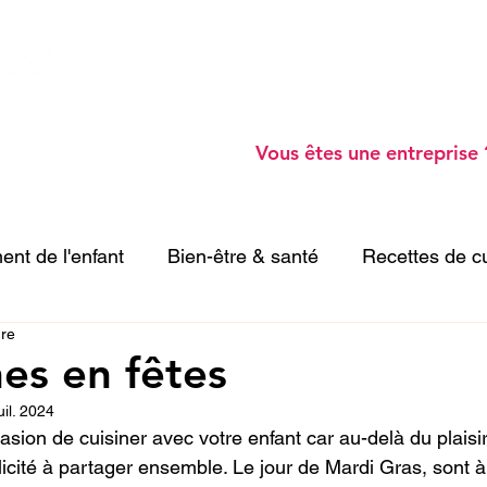
Ateliers Parents -
Blog -
Webinaires gratu
Annuaire de professionnels -
A prop
o
Vous êtes une entreprise 
nt de l'enfant
Bien-être & santé
Recettes de c
ure
vités enfant
es en fêtes
uil. 2024
casion de cuisiner avec votre enfant car au-delà du plaisir 
ité à partager ensemble. Le jour de Mardi Gras, sont à