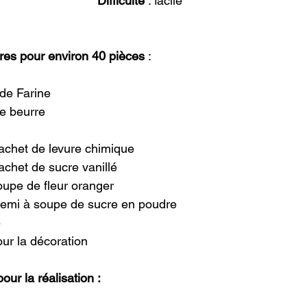
Difficulté
 : facile
res pour environ 40 pièces
 :
 de Farine
de beurre
 sachet de levure chimique
sachet de sucre vanillé
 soupe de fleur oranger
 et demi à soupe de sucre en poudre
e
pour la décoration
our la réalisation :