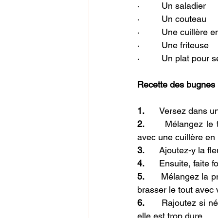
·         Un saladier
·         Un couteau
·         Une cuillère 
·         Une friteuse
·         Un plat pour
Recette des bugnes 
1.      
Versez dans un 
2.      
Mélangez le t
avec une cuillère en 
3.      
Ajoutez-y la fle
4.      
Ensuite, faite f
5.      
Mélangez la pr
brasser le tout avec
6.      
Rajoutez si né
elle est trop dure,