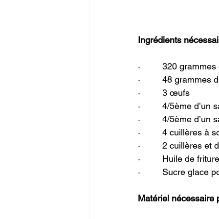
Ingrédients nécessai
·         320 grammes
·         48 grammes 
·         3 œufs
·         4/5ème d’un
·         4/5ème d’un 
·         4 cuillères à
·         2 cuillères
·         Huile de fritur
·         Sucre glace 
Matériel nécessaire p