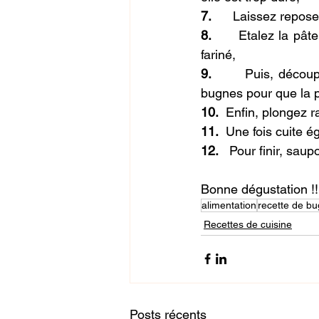
7.      
Laissez repose
8.      
Etalez la pât
fariné,
9.      
Puis, découp
bugnes pour que la p
10.  
Enfin, plongez r
11.  
Une fois cuite é
12.  
 Pour finir, sau
Bonne dégustation !!
alimentation
recette de b
Recettes de cuisine
Posts récents