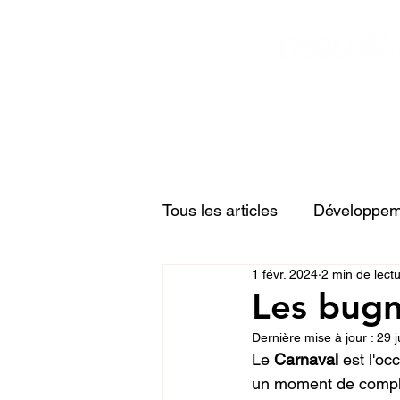
Tous les articles
Développeme
1 févr. 2024
2 min de lect
Relations familiales
Acti
Les bugn
Dernière mise à jour :
29 j
Le 
Carnaval 
est l'oc
un moment de complic