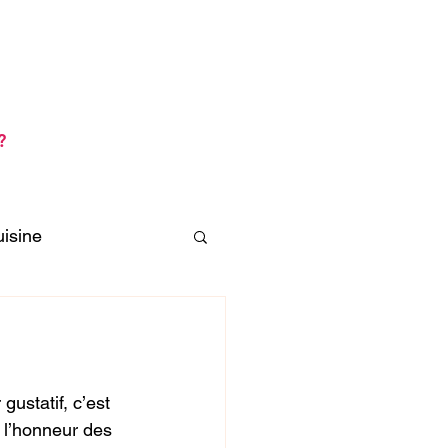
its
Se connecter / S'inscrire
s
?
uisine
gustatif, c’est 
 l’honneur des 