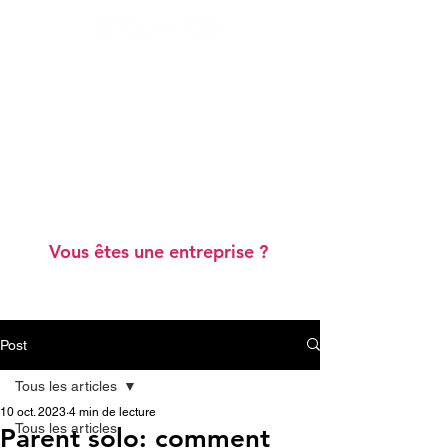
Ateliers "Vie de famille"
Ateliers "Scolarité"
Webinaires gratuits
Blog
Annuaire de professionnels
A prop
os
Vous êtes une entreprise ?
Post
Tous les articles
10 oct. 2023
4 min de lecture
Tous les articles
Parent solo: comment