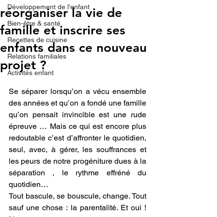
Développement de l'enfant
réorganiser la vie de
Bien-être & santé
famille et inscrire ses
Recettes de cuisine
enfants dans ce nouveau
Relations familiales
projet ?
Activités enfant
Se séparer lorsqu’on a vécu ensemble 
des années et qu’on a fondé une famille 
qu’on pensait invincible est une rude 
épreuve … Mais ce qui est encore plus 
redoutable c’est d’affronter le quotidien, 
seul, avec, à gérer, les souffrances et 
les peurs de notre progéniture dues à la 
séparation , le rythme effréné du 
quotidien…
Tout bascule, se bouscule, change. Tout 
sauf une chose : la parentalité. Et oui ! 