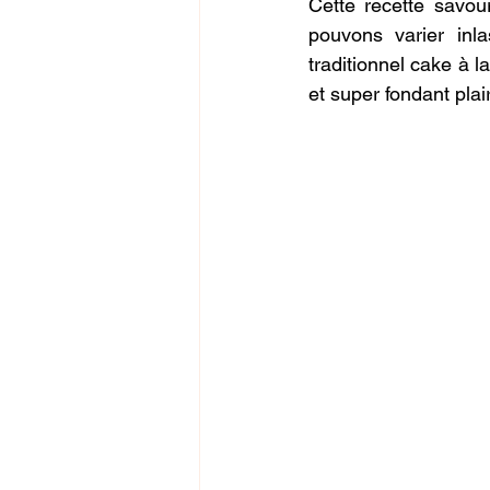
Cette recette savour
pouvons varier inl
traditionnel cake à 
et super fondant plair