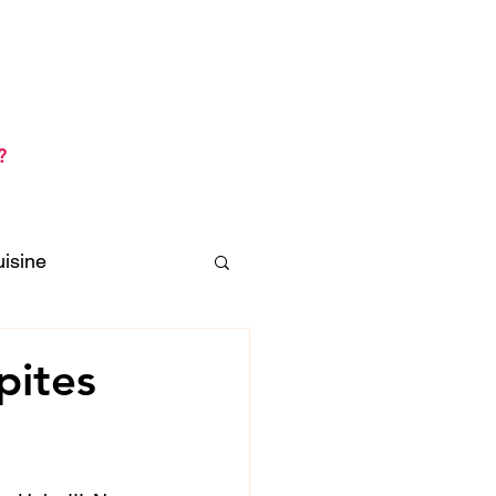
its
Se connecter / S'inscrire
s
?
uisine
pites