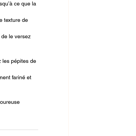
squ’à ce que la 
e texture de 
 de le versez 
 les pépites de 
ent fariné et 
voureuse 