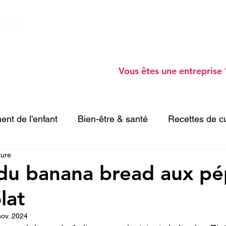
Ateliers Parents -
Blog -
Webinaires gratu
Annuaire de professionnels -
A prop
o
Vous êtes une entreprise 
nt de l'enfant
Bien-être & santé
Recettes de c
ture
vités enfant
du banana bread aux pé
lat
nov. 2024