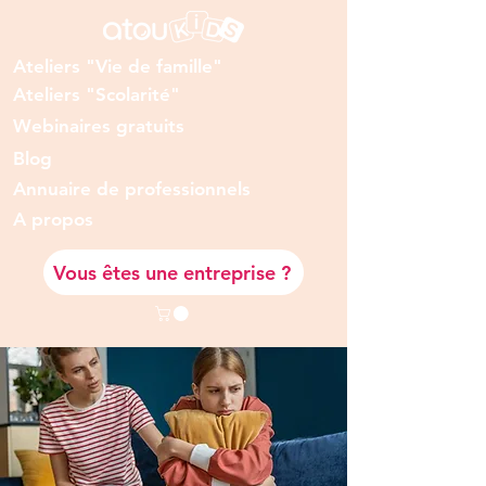
Ateliers "Vie de famille"
Ateliers "Scolarité"
Webinaires gratuits
Blog
Annuaire de professionnels
A prop
os
Vous êtes une entreprise ?