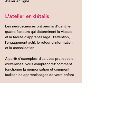
Atelier en ligne
L'atelier en détails
Les neurosciences ont permis d'identifier 
quatre facteurs qui déterminent la vitesse 
et la facilité d'apprentissage : l'attention, 
l'engagement actif, le retour d'information 
et la consolidation.
A partir d'exemples, d'astuces pratiques et 
d'exercices, vous comprendrez comment 
fonctionne la mémorisation et comment 
faciliter les apprentissages de votre enfant.
Atelier de 1h15 animé par Odile Collenot, 
coach scolaire certifiée RNCP, formée aux 
neurosciences et à la PNL.
Un minimum de 4 participants est 
nécessaire pour que l'atelier ait lieu. Tarif : 
35€.