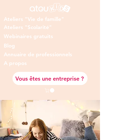
Ateliers "Vie de famille"
Ateliers "Scolarité"
Webinaires gratuits
Blog
Annuaire de professionnels
A prop
os
Vous êtes une entreprise ?