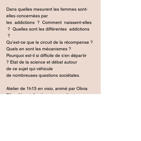
Dans quelles mesurent les femmes sont-
elles concernées par 
les  addictions  ?  Comment  naissent-elles 
 ?  Quelles sont les différentes  addictions 
 ? 
Qu’est-ce que le circuit de la récompense ? 
Quels en sont les mécanismes ? 
Pourquoi est-il si difficile de s’en départir 
? Etat de la science et débat autour 
de ce sujet qui véhicule 
de nombreuses questions sociétales. 
Atelier de 1h15 en visio, animé par Olivia 
Ribardière, infirmière et consultante en 
parentalité, intervenante en promotion de 
la santé des populations.
Un minimum de 4 personnes est 
nécessaire pour que l'atelier ait lieu. Tarif : 
35€.