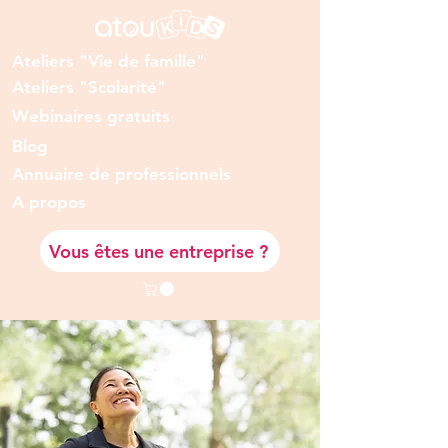
Ateliers "Vie de famille"
Ateliers "Scolarité"
Webinaires gratuits
Blog
Annuaire de professionnels
A prop
os
Vous êtes une entreprise ?