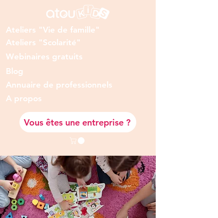
Ateliers "Vie de famille"
Ateliers "Scolarité"
Webinaires gratuits
Blog
Annuaire de professionnels
A prop
os
Vous êtes une entreprise ?