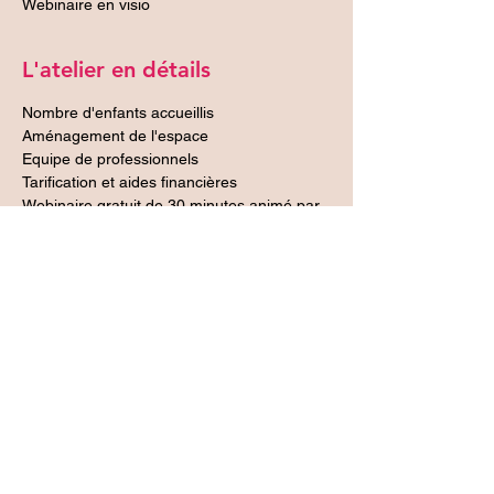
Webinaire en visio
L'atelier en détails
Nombre d'enfants accueillis
Aménagement de l'espace
Equipe de professionnels
Tarification et aides financières
Webinaire gratuit de 30 minutes animé par 
Ariane Joutard-Paris, fondatrice et gérante 
d'un réseau de micro-crèches en Ile-de-
France.
Partager cet événement
Mentions légales