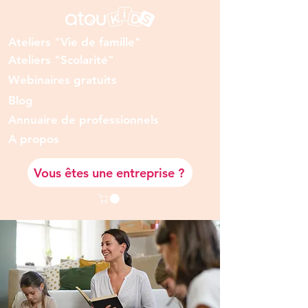
Ateliers "Vie de famille"
Ateliers "Scolarité"
Webinaires gratuits
Blog
Annuaire de professionnels
A prop
os
Vous êtes une entreprise ?