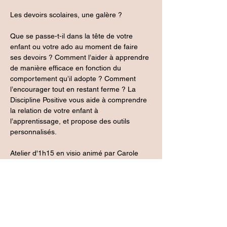
Les devoirs scolaires, une galère ?
Que se passe-t-il dans la tête de votre 
enfant ou votre ado au moment de faire 
ses devoirs ? Comment l’aider à apprendre 
de manière efficace en fonction du 
comportement qu’il adopte ? Comment 
l’encourager tout en restant ferme ? La 
Discipline Positive vous aide à comprendre 
la relation de votre enfant à 
l’apprentissage, et propose des outils 
personnalisés.
Atelier d'1h15 en visio animé par Carole 
Testa, coach de vie certifiée RNCP, coach 
parentale formée au burn-out parental, et 
formatrice certifiée en Discipline Positive 
pour les parents.
Tarif 35€. Un minimum de 4 participants est 
nécessaire pour que l'atelier ait lieu.