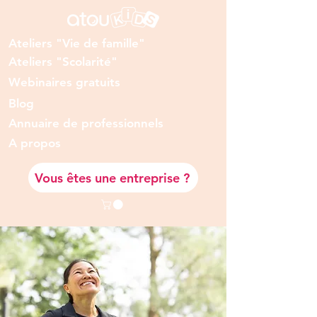
Ateliers "Vie de famille"
Ateliers "Scolarité"
Webinaires gratuits
Blog
Annuaire de professionnels
A prop
os
Vous êtes une entreprise ?