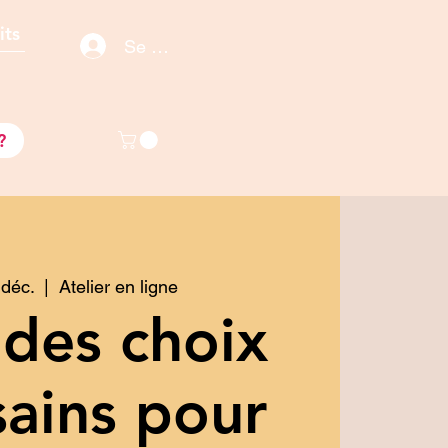
its
Se connecter / S'inscrire
s
?
 déc.
  |  
Atelier en ligne
 des choix
sains pour