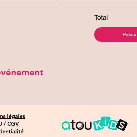
Total
Passe
 événement
ns légales
 / CGV
dentialité