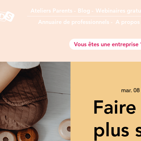
Ateliers Parents -
Blog -
Webinaires gratu
Annuaire de professionnels -
A prop
o
Vous êtes une entreprise 
mar. 08
Faire
plus 