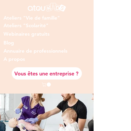
Ateliers "Vie de famille"
Ateliers "Scolarité"
Webinaires gratuits
Blog
Annuaire de professionnels
A prop
os
Vous êtes une entreprise ?