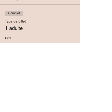
Complet
Type de billet
1 adulte
Prix
35,00 €
Vente expirée
Type de billet
Partenaire Sunshineme
Prix
0,00 €