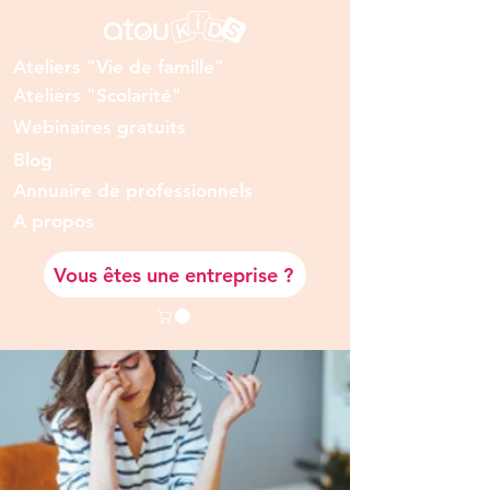
Ateliers "Vie de famille"
Ateliers "Scolarité"
Webinaires gratuits
Blog
Annuaire de professionnels
A prop
os
Vous êtes une entreprise ?