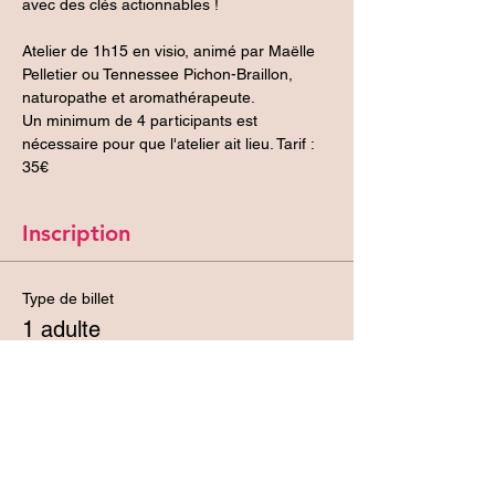
avec des clés actionnables !
Atelier de 1h15 en visio, animé par Maëlle 
Pelletier ou Tennessee Pichon-Braillon, 
naturopathe et aromathérapeute.
Un minimum de 4 participants est 
nécessaire pour que l'atelier ait lieu. Tarif : 
35€
Inscription
Type de billet
1 adulte
Prix
35,00 €
+ 0,88 € de frais de billetterie
Quantité