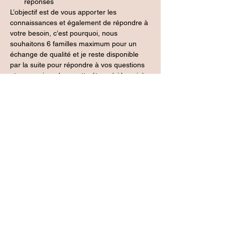
réponses
L’objectif est de vous apporter les 
connaissances et également de répondre à 
votre besoin, c’est pourquoi, nous 
souhaitons 6 familles maximum pour un 
échange de qualité et je reste disponible 
par la suite pour répondre à vos questions 
et vous suivre dans cette étape (si besoin)
Atelier de 1h15 en visio, animé par Audrey 
Vendittelli, accompagnante parentale et 
périnatale. Un minimum de 2 participants 
est nécessaire pour que l'atelier ait lieu. 
Tarif 35€.
Inscription
Vente expirée
Type de billet