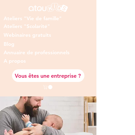
Ateliers "Vie de famille"
Ateliers "Scolarité"
Webinaires gratuits
Blog
Annuaire de professionnels
A prop
os
Vous êtes une entreprise ?