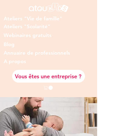
Ateliers "Vie de famille"
Ateliers "Scolarité"
Webinaires gratuits
Blog
Annuaire de professionnels
A prop
os
Vous êtes une entreprise ?