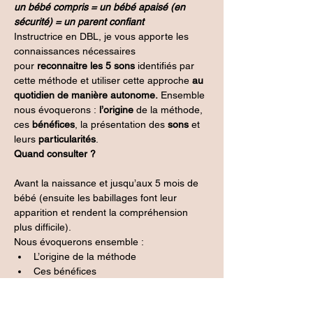
un bébé compris = un bébé apaisé (en 
sécurité) = un parent confiant
Instructrice en DBL, je vous apporte les 
connaissances nécessaires 
pour 
reconnaitre les 5 sons
 identifiés par 
cette méthode et utiliser cette approche 
au 
quotidien de manière autonome. 
Ensemble 
nous évoquerons : 
l’origine 
de la méthode, 
ces 
bénéfices
, la présentation des 
sons 
et 
leurs 
particularités
.
Quand consulter ?
Avant la naissance et jusqu’aux 5 mois de 
bébé (ensuite les babillages font leur 
apparition et rendent la compréhension 
plus difficile).
Nous évoquerons ensemble :
L’origine de la méthode
Ces bénéfices
Les sons et leurs particularités
Temps d’échanges et de questions 