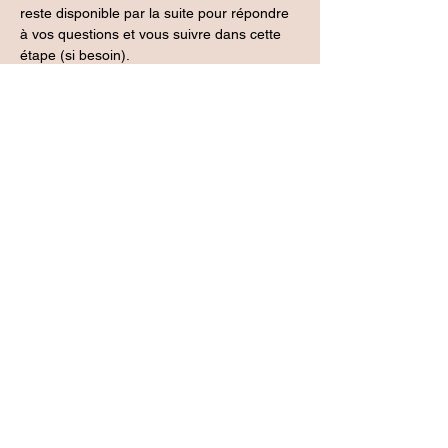
reste disponible par la suite pour répondre 
à vos questions et vous suivre dans cette 
étape (si besoin).
Atelier de 1h15 en visio, animé par Audrey 
Vendittelli, accompagnante parentale et 
périnatale. Un minimum de 2 participants 
est nécessaire pour que l'atelier ait lieu. 
Tarif 35€.
Inscription
Vente expirée
Type de billet
1 Adulte
Prix
35,00 €