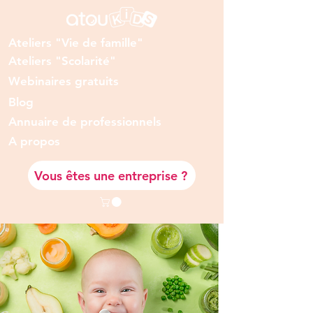
Ateliers "Vie de famille"
Ateliers "Scolarité"
Webinaires gratuits
Blog
Annuaire de professionnels
A prop
os
Vous êtes une entreprise ?