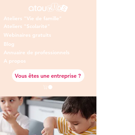
Ateliers "Vie de famille"
Ateliers "Scolarité"
Webinaires gratuits
Blog
Annuaire de professionnels
A prop
os
Vous êtes une entreprise ?