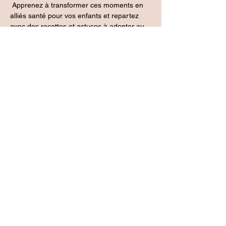
 Apprenez à transformer ces moments en 
alliés santé pour vos enfants et repartez 
avec des recettes et astuces à adopter au 
quotidien. Rejoignez-nous pour réinventer 
ces repas essentiels !
Atelier d'1h15 en visio, animé par Maelle 
Pelletier ou Tennessee Pichon-Braillon, 
naturopathe. 
Un minimum de 3 participants est 
nécessaire pour que l'atelier ait lieu. Tarif : 
35€
Partager cet événement
Mentions légales