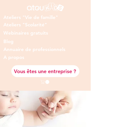
Ateliers "Vie de famille"
Ateliers "Scolarité"
Webinaires gratuits
Blog
Annuaire de professionnels
A prop
os
Vous êtes une entreprise ?