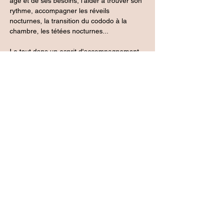
âge et de ses besoins, l'aider à trouver son 
rythme, accompagner les réveils 
nocturnes, la transition du cododo à la 
chambre, les tétées nocturnes...
Le tout dans un esprit d'accompagnement, 
de bienveillance et de réponse aux besoins 
de sécurisation du bébé. Ce sera aussi 
l'occasion d'évoquer les différentes 
problématiques rencontrées et de trouver 
des pistes appropriées. 
Un atelier d'1h30 en visioconférence, avec 
Pauline Lotte, infirmière puéricultrice
. 
Tarif
35€. Pour que l'atelier ait lieu, un minimum 
de trois participants est nécessaire.
Partager cet événement