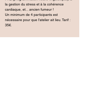
la gestion du stress et à la cohérence 
cardiaque, et... ancien fumeur !
Un minimum de 4 participants est 
nécessaire pour que l'atelier ait lieu. Tarif : 
35€.
Inscription
Vente expirée
Type de billet
1 adulte
Prix
35,00 €
Partager cet événement