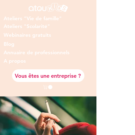
Ateliers "Vie de famille"
Ateliers "Scolarité"
Webinaires gratuits
Blog
Annuaire de professionnels
A prop
os
Vous êtes une entreprise ?