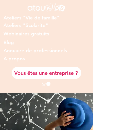
Ateliers "Vie de famille"
Ateliers "Scolarité"
Webinaires gratuits
Blog
Annuaire de professionnels
A prop
os
Vous êtes une entreprise ?