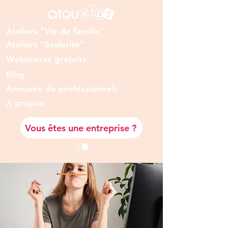
Ateliers "Vie de famille"
Ateliers "Scolarité"
Webinaires gratuits
Blog
Annuaire de professionnels
A prop
os
Vous êtes une entreprise ?