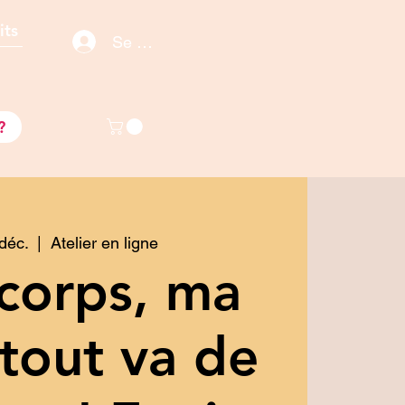
its
Se connecter / S'inscrire
s
?
 déc.
  |  
Atelier en ligne
corps, ma
 tout va de