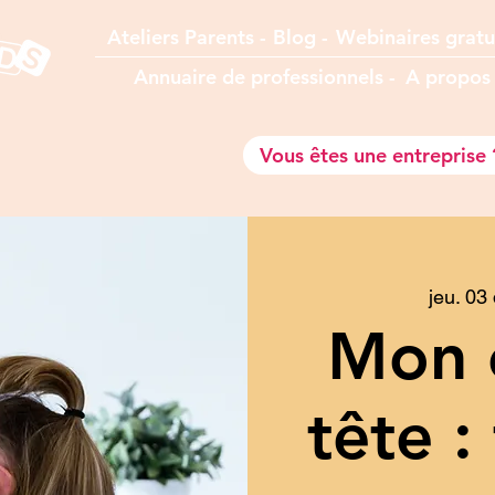
Ateliers Parents -
Blog -
Webinaires gratu
Annuaire de professionnels -
A prop
o
Vous êtes une entreprise 
jeu. 03
Mon 
tête :