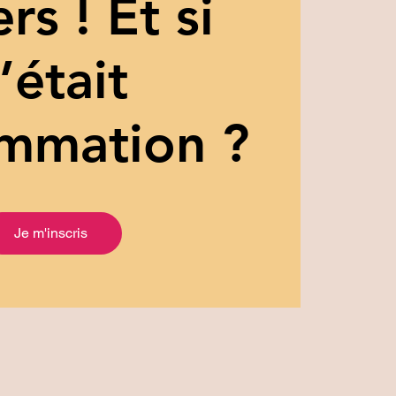
rs ! Et si
’était
lammation ?
Je m'inscris