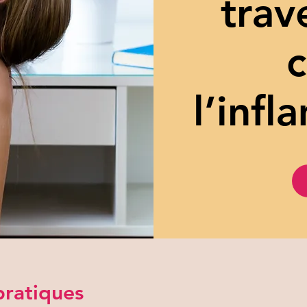
trave
c
l’inf
pratiques