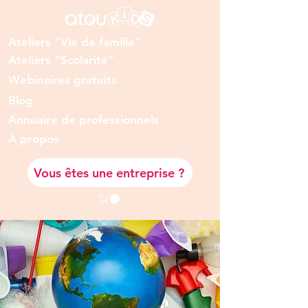
Ateliers "Vie de famille"
Ateliers "Scolarité"
Webinaires gratuits
Blog
Annuaire de professionnels
A prop
os
Vous êtes une entreprise ?