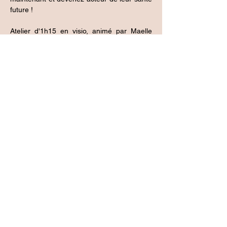
future !
Atelier d'1h15 en visio, animé par Maelle 
Pelletier ou Tennessee Pichon-Braillon, 
naturopathe. 
Un minimum de 3 participants est 
nécessaire pour que l'atelier ait lieu. Tarif : 
35€
Inscription
Vente expirée
Type de billet
1 adulte
Prix
35,00 €