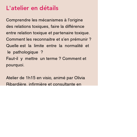
L'atelier en détails
Comprendre les mécanismes à l’origine 
des relations toxiques, faire la différence 
entre relation toxique et partenaire toxique.
Comment les reconnaitre et s’en prémunir ?
Quelle est  la  limite  entre  la  normalité  et 
 le  pathologique  ?  
Faut-il  y  mettre  un terme ? Comment et 
pourquoi.
Atelier de 1h15 en visio, animé par Olivia 
Ribardière, infirmière et consultante en 
parentalité, intervenante en promotion de 
la santé des populations.
Un minimum de 4 personnes est 
nécessaire pour que l'atelier ait lieu. Tarif : 
35€.
Partager cet événement