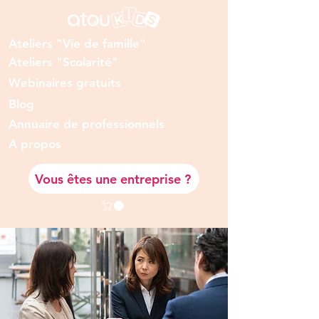
Ateliers "Vie de famille"
Ateliers "Scolarité"
Webinaires gratuits
Blog
Annuaire de professionnels
A prop
os
Vous êtes une entreprise ?