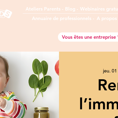
Ateliers Parents -
Blog -
Webinaires gratu
Annuaire de professionnels -
A prop
o
Vous êtes une entreprise 
jeu. 01
Re
l’imm