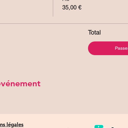
35,00 €
Total
Passe
 événement
ns légales