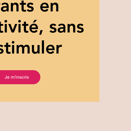
ants en
tivité, sans
stimuler
Je m'inscris