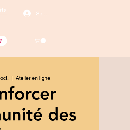
its
Se connecter / S'inscrire
s
?
 oct.
  |  
Atelier en ligne
nforcer
unité des