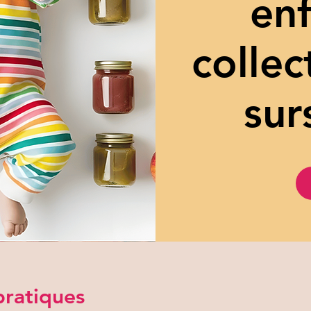
enf
collec
sur
pratiques