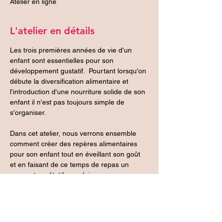
Atelier en ligne
L'atelier en détails
Les trois premières années de vie d'un 
enfant sont essentielles pour son 
développement gustatif.  Pourtant lorsqu'on 
débute la diversification alimentaire et 
l'introduction d'une nourriture solide de son 
enfant il n'est pas toujours simple de 
s'organiser. 
Dans cet atelier, nous verrons ensemble 
comment créer des repères alimentaires 
pour son enfant tout en éveillant son goût 
et en faisant de ce temps de repas un 
moment qualitatif avec lui. 
Atelier animé par Aurore Robin, éducatrice 
de jeune enfants, ayant une expérience de 
15 années en crèche et une formation sur 