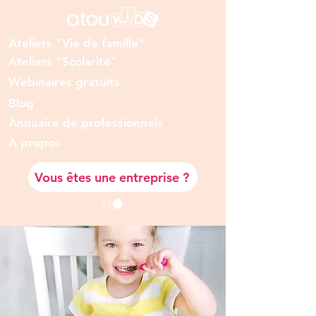
Ateliers "Vie de famille"
Ateliers "Scolarité"
Webinaires gratuits
Blog
Annuaire de professionnels
A prop
os
Vous êtes une entreprise ?