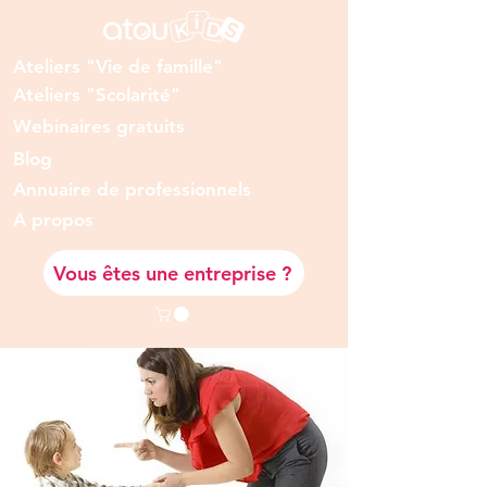
Ateliers "Vie de famille"
Ateliers "Scolarité"
Webinaires gratuits
Blog
Annuaire de professionnels
A prop
os
Vous êtes une entreprise ?