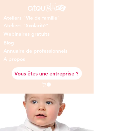
Ateliers "Vie de famille"
Ateliers "Scolarité"
Webinaires gratuits
Blog
Annuaire de professionnels
A prop
os
Vous êtes une entreprise ?