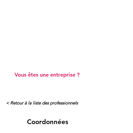
Ateliers "Vie de famille"
Ateliers "Scolarité"
Webinaires gratuits
Blog
Annuaire de professionnels
A prop
os
Vous êtes une entreprise ?
< Retour à la liste des professionnels
Coordonnées