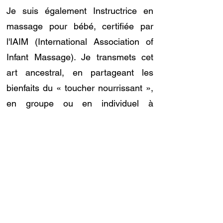
Je suis également Instructrice en
massage pour bébé, certifiée par
l'IAIM (International Association of
Infant Massage). Je transmets cet
art ancestral, en partageant les
bienfaits du « toucher nourrissant »,
en groupe ou en individuel à
domicile. Je suis aussi Instructrice
MISP (2-12 ans), qui est un
programme international de
massage à l'école et en famille, pour
apprendre aux enfants à se relaxer.
Enfin, je suis aussi Instructrice en