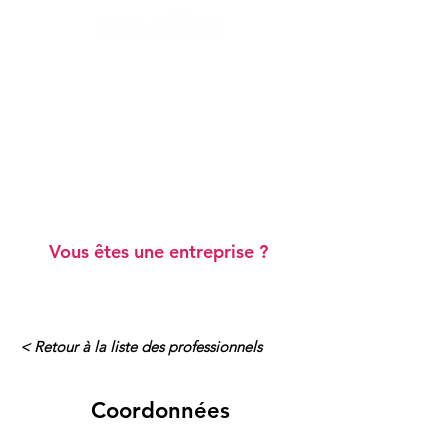
Ateliers "Vie de famille"
Ateliers "Scolarité"
Webinaires gratuits
Blog
Annuaire de professionnels
A prop
os
Vous êtes une entreprise ?
< Retour à la liste des professionnels
Coordonnées