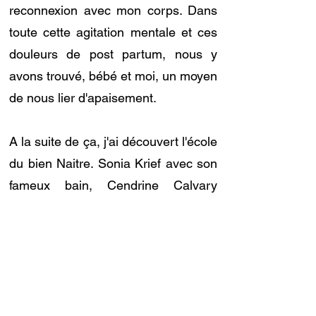
reconnexion avec mon corps. Dans
toute cette agitation mentale et ces
douleurs de post partum, nous y
avons trouvé, bébé et moi, un moyen
de nous lier d'apaisement.
A la suite de ça, j'ai découvert l'école
du bien Naitre. Sonia Krief avec son
fameux bain, Cendrine Calvary
fabuleuse monitrice de portage,
Aline Faucher à l'origine du soin
Kobido renaissance, Nathalie
Lancelin Huin psychologue
spécialisée en périnatalité et tant