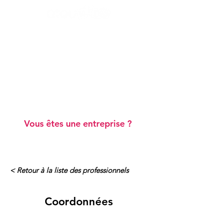
Ateliers "Vie de famille"
Ateliers "Scolarité"
Webinaires gratuits
Blog
Annuaire de professionnels
A prop
os
Vous êtes une entreprise ?
< Retour à la liste des professionnels
Coordonnées