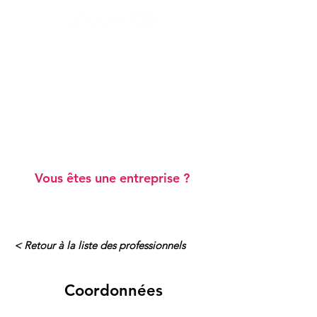
Ateliers "Vie de famille"
Ateliers "Scolarité"
Webinaires gratuits
Blog
Annuaire de professionnels
A prop
os
Vous êtes une entreprise ?
< Retour à la liste des professionnels
Coordonnées