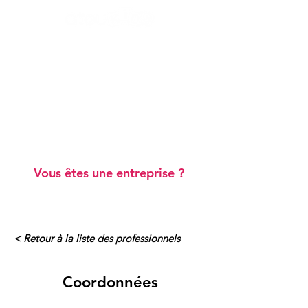
Ateliers "Vie de famille"
Ateliers "Scolarité"
Webinaires gratuits
Blog
Annuaire de professionnels
A prop
os
Vous êtes une entreprise ?
< Retour à la liste des professionnels
Coordonnées