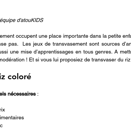
l'équipe d'atouKIDS
sement
 occupent une place importante dans la petite enfa
lasse pas.  Les jeux de transvasement sont sources d’a
ussi une mise d’apprentissages en tous genres. A mettr
dération ! Et si vous lui proposiez de transvaser du riz
iz coloré
iels nécessaires
 :
rix
limentaires
nc