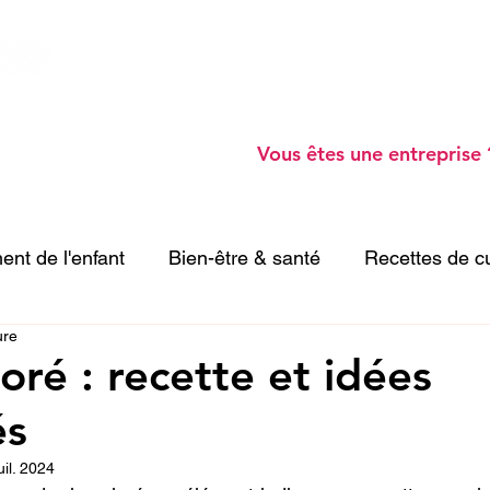
Ateliers Parents -
Blog -
Webinaires gratu
Annuaire de professionnels -
A prop
o
Vous êtes une entreprise 
nt de l'enfant
Bien-être & santé
Recettes de c
ure
vités enfant
loré : recette et idées
és
uil. 2024