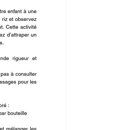
tre enfant à une 
 riz et observez 
 Cette activité 
z d’attraper un 
s.
nde rigueur et 
pas à consulter 
ssages pour les 
oré :
ar bouteille
et mélanger les 