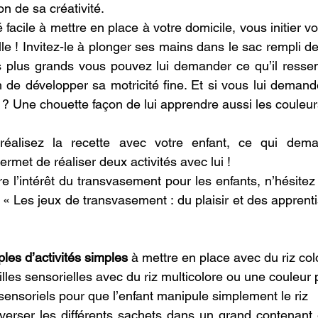
on de sa créativité.
é facile à mettre en place à votre domicile, vous initier vo
e ! Invitez-le à plonger ses mains dans le sac rempli de
s plus grands vous pouvez lui demander ce qu’il ressent.
n de développer sa motricité fine. Et si vous lui demande
rt ? Une chouette façon de lui apprendre aussi les couleur
réalisez la recette avec votre enfant, ce qui dema
ermet de réaliser deux activités avec lui !
 l’intérêt du transvasement pour les enfants, n’hésitez 
: « Les jeux de transvasement : du plaisir et des 
apprenti
les d’activités simples
 à mettre en place avec du riz col
lles sensorielles avec du riz multicolore ou une couleur p
ensoriels pour que l’enfant manipule simplement le riz
 verser les différents sachets dans un grand contenant 