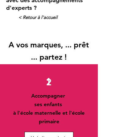
avec des accompagnements
d'experts ?
< Retour à l'accueil
A vos marques, ... prêt
... partez !
1
2
Accompagner
ses enfants
à l'école maternelle et l'école
primaire