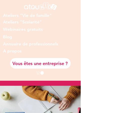
Ateliers "Vie de famille"
Ateliers "Scolarité"
Webinaires gratuits
Blog
Annuaire de professionnels
A prop
os
Vous êtes une entreprise ?